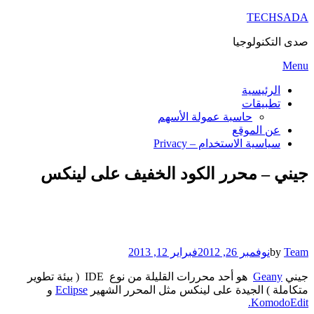
TECHSADA
صدى التكنولوجيا
Skip
Menu
to
content
الرئيسية
تطبيقات
حاسبة عمولة الأسهم
عن الموقع
سياسية الاستخدام – Privacy
جيني – محرر الكود الخفيف على لينكس
Posted
Team
by
نوفمبر 26, 2012
فبراير 12, 2013
on
جيني
Geany
هو أحد محررات القليلة من نوع IDE ( بيئة تطوير
متكاملة ) الجيدة على لينكس مثل المحرر الشهير
Eclipse
و
KomodoEdit.