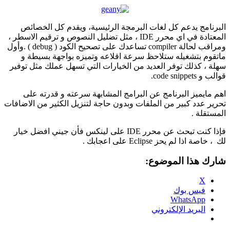
البرنامج يدعم كل لغات البرمجة الرئيسية، ويقدم كل الخصائص
المعتادة في اي محرر IDE ، مثل تضليل النصوص و ترقيم الاسطر ،
ومراقب لحالة compiler تساعدك على تصحيح الكود ( debug ) .وأول
ماتقوم بتشغيله ستلاحظ سرعة اقلاعه وتميزه بواجهة بسيطة و
سهلة ، كذلك توفر العديد من الخيارات التي تسهل عملك مثل توفير
قوالب و code snippets.
اهم مايميز البرنامج عن البرامج المشابهة سرعته و قدرته على
تحرير عدد كبير من الملفات وبدون حاجة لتنزيل الكثير من الاضافات
المستقلة .
فإذا كنت تبحث عن محرر IDE على لينكس فأن جيني افضل خيار
لك ، خاصة اذا لم يحز Eclipse على اعجابك .
شارك هذا الموضوع:
X
فيس بوك
WhatsApp
البريد الإلكتروني