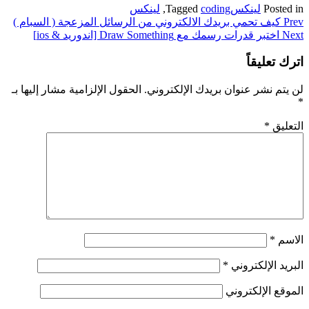
Posted in
لينكس
coding
Tagged
,
لينكس
تصفّح
Prev
كيف تحمي بريدك الالكتروني من الرسائل المزعجة ( السبام )
Next
اختبر قدرات رسمك مع Draw Something [اندوريد & ios]
المقالات
اترك تعليقاً
لن يتم نشر عنوان بريدك الإلكتروني.
الحقول الإلزامية مشار إليها بـ
*
التعليق
*
الاسم
*
البريد الإلكتروني
*
الموقع الإلكتروني