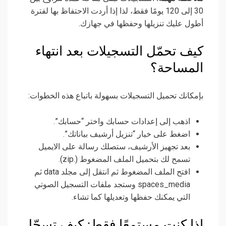
30 إلى 120 يومًا فقط، لذا إذا أردت الاحتفاظ بها لفترة
أطول عليك تنزيلها وحفظها في جهازك.
كيف تحمّل التسجيلات بعد انتهاء
المساحة؟
بإمكانك تحميل التسجيلات بسهولة باتباع هذه الخطوات:
اذهب إلى إعدادات حسابك واختر “حسابك”.
اضغط على خيار “تنزيل أرشيف بياناتك”.
بعد تجهيز الأرشيف، ستصلك رسالة على الايميل
تسمح لك بتحميل الملف المضغوط (.zip).
افتح الملف المضغوط ثم انتقل إلى مجلد data ثم
spaces_media وستجد ملفات التسجيل الصوتي
التي يمكنك حفظها وتعديلها كما تشاء.
إذا كنت مستمعًا فقط: كيف تسجّل