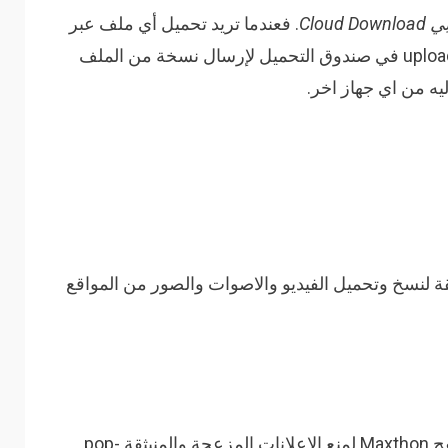
Cloud
. فعندما تريد تحميل أي ملف عبر
متصفح Maxthon حدد خانة upload to my cloud في صندوق التحميل لإرسال نسخة من الملف
يه من اي جهاز اخر.
 لنسخ وتحميل الفيديو والاصوات والصور من المواقع
صياد الاعلان وهي إضافة لمتصفح Maxthon لمنع الاعلانات المزعجة والمنبثقة pop-