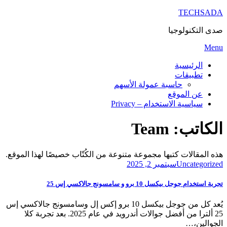
TECHSADA
صدى التكنولوجيا
Skip
Menu
to
content
الرئيسية
تطبيقات
حاسبة عمولة الأسهم
عن الموقع
سياسية الاستخدام – Privacy
الكاتب:
Team
هذه المقالات كتبها مجموعة متنوعة من الكُتّاب خصيصًا لهذا الموقع.
Posted
Uncategorized
سبتمبر 2, 2025
on
تجربة استخدام جوجل بيكسل 10 برو و سامسونج جالاكسي إس 25
يُعد كل من جوجل بيكسل 10 برو إكس إل وسامسونج جالاكسي إس
25 ألترا من أفضل جوالات أندرويد في عام 2025. بعد تجربة كلا
الجوالين،…