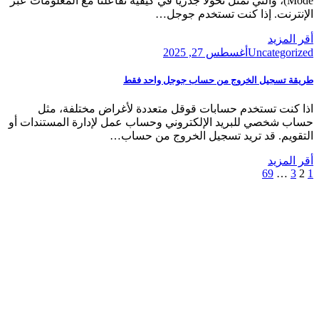
Mode)، والتي تمثل تحولاً جذرياً في كيفية تفاعلنا مع المعلومات عبر
الإنترنت. إذا كنت تستخدم جوجل…
أقر المزيد
Posted
Uncategorized
أغسطس 27, 2025
on
طريقة تسجيل الخروج من حساب جوجل واحد فقط
اذا كنت تستخدم حسابات قوقل متعددة لأغراض مختلفة، مثل
حساب شخصي للبريد الإلكتروني وحساب عمل لإدارة المستندات أو
التقويم. قد تريد تسجيل الخروج من حساب…
أقر المزيد
Next
Page
Previous
Page
Posts
Page
Page
69
…
3
2
1
Page
Page
pagination