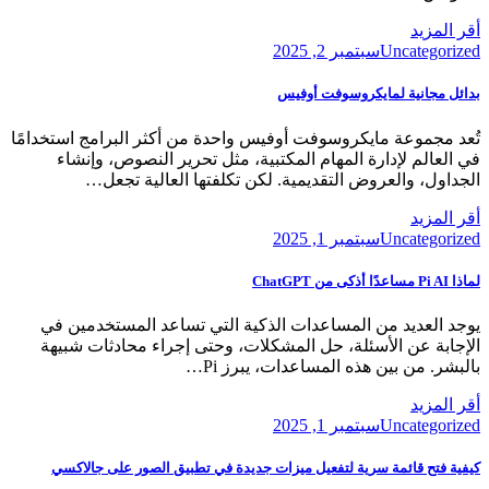
أقر المزيد
Posted
Uncategorized
سبتمبر 2, 2025
on
بدائل مجانية لمايكروسوفت أوفيس
تُعد مجموعة مايكروسوفت أوفيس واحدة من أكثر البرامج استخدامًا
في العالم لإدارة المهام المكتبية، مثل تحرير النصوص، وإنشاء
الجداول، والعروض التقديمية. لكن تكلفتها العالية تجعل…
أقر المزيد
Posted
Uncategorized
سبتمبر 1, 2025
on
لماذا Pi AI مساعدًا أذكى من ChatGPT
يوجد العديد من المساعدات الذكية التي تساعد المستخدمين في
الإجابة عن الأسئلة، حل المشكلات، وحتى إجراء محادثات شبيهة
بالبشر. من بين هذه المساعدات، يبرز Pi…
أقر المزيد
Posted
Uncategorized
سبتمبر 1, 2025
on
كيفية فتح قائمة سرية لتفعيل ميزات جديدة في تطبيق الصور على جالاكسي