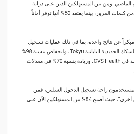
الماضي. ومن بين المستهلكين الذين على دراية
بمفاتيح المرور، يعتبر 54% أنها أكثر ملاءمة من كلمات المرور، بينما يعتقد 53% أنها توفر أماناً
مبكراً عن نتائج واعدة، بما في ذلك عمليات تسجيل
دخول أسرع بـ 12 مرة لمستخدمي شركة السكك الحديدية اليابانية Tokyu، وانخفاض بنسبة 98%
في عمليات الاستيلاء على الحسابات المتنقلة في CVS Health، وزيادة بنسبة 70% في معدلات
جرد أن يختبر المستخدمون راحة تسجيل الدخول السلس، فمن
المرجح أن يتبنوه أو حتى يتوقعوه في أماكن أخرى”، حيث أصبح 84% من المستهلكين الآن على