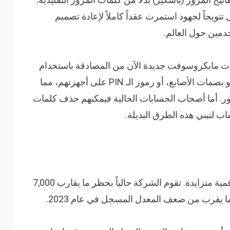
ل تتويجاً لجهود استمرت عقداً كاملاً لإعادة تصميم
دمين حول العالم.
ت مايكروسوفت جديدة الآن من المصادقة باستخدام
خيارات بيومترية مثل التعرف على الوجه، أو بصمات الأصابع، أو رموز الـ PIN على أجهزتهم، مما
رور. أما أصحاب الحسابات الحالية فيمكنهم حذف كلمات
ب لتبني هذه الطرق البديلة.
يأتي تحول مايكروسوفت وسط تهديدات رقمية متزايدة. تقوم الشركة حالياً بحظر ما يقارب 7,000
ا يقرب من ضعف المعدل المسجل في عام 2023.