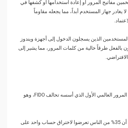
ن Secfense: “لا يمكن تخمين مفاتيح المرور أو إعادة استخدامها أو كشفها في
ا يغادر جهاز المستخدم أبداً، مما يجعله مقاوماً
عتماد.
روسوفت بأن أكثر من 99% من المستخدمين الذين يسجلون الدخول إلى أجهزة ويندوز
الفعل طرقاً خالية من كلمات المرور، مما يشير إلى
الافتراضي.
يتزامن إعلان مايكروسوفت مع يوم مفاتيح المرور العالمي الأول الذي أسسه تحالف FIDO، وهو
وكشف استطلاع حديث أجراه تحالف FIDO أن 35% من الناس تعرضوا لاختراق حساب واحد على