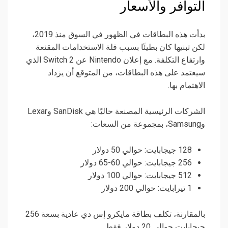
التوافر والأسعار
بدأت هذه البطاقات في الظهور في السوق منذ 2019،
لكن تبنيها كان بطيئًا بسبب قلة الاستخدامات المقنعة
وارتفاع التكلفة. مع إعلان Nintendo عن Switch 2 الذي
سيعتمد على هذه البطاقات، من المتوقع أن يزداد
الاهتمام بها.
الشركات الرئيسية المصنعة حاليًا هي SanDisk وLexar
وSamsung، بمجموعة من السعات:
128 جيجابايت: حوالي 50 دولار
256 جيجابايت: حوالي 60-65 دولار
512 جيجابايت: حوالي 100 دولار
1 تيرابايت: حوالي 200 دولار
بالمقارنة، تكلف بطاقة مايكرو إس دي عادية بسعة 256
جيجابايت حوالي 20 دولار فقط.