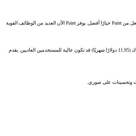
: صحيح أن فوتوشوب أكثر احترافية، لكن تكلفته العالية (22.99 دولارًا شهريًا) وكثرة الخيارات التي تحتاج وقتًا للتعلم، تجعل من Paint خيارًا أفضل. يوفر Paint الآن العديد من الوظائف القوية
: يتميز Luminar Neo بميزات مثل استبدال السماء بالذكاء الاصطناعي وتحسين الصور الشخصية، لكن رسوم الاشتراك (11.95 دولارًا شهريًا) قد تكون عالية للمستخدمين العاديين. يقدم
يلات وتحسينات على صوري.