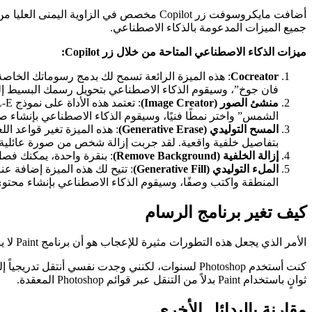
جميع الميزات المدعومة بالذكاء الاصطناعي.
ميزات الذكاء الاصطناعي المتاحة من خلال زر Copilot:
Cocreator
: هذه الميزة الرائعة تسمح لك بدمج رسوماتك الخاصة
فان جوخ”، وسيقوم الذكاء الاصطناعي بتحويل رسمك البسيط إل
منشئ الصور (Image Creator)
الشمس” واختر نمطًا فنيًا، وسيقوم الذكاء الاصطناعي بإنشاء 
المسح التوليدي (Generative Erase)
: هذه الميزة تغير قواعد ا
بتفاصيل خلفية واقعية. لقد جربت إزالة شخص من صورة عائلية، وك
إزالة الخلفية (Remove Background)
: بنقرة واحدة، يمكنك فص
الملء التوليدي (Generative Fill)
: تتيح لك هذه الميزة إضافة ع
المنطقة واكتب وصفًا، وسيقوم الذكاء الاصطناعي بإنشاء محت
كيف تغير برنامج الرسام
الأمر الذي يجعل هذه التطورات مثيرة للإعجاب هو أن برنامج Paint لا يزال يحتفظ ببساطته الأساسية. على عكس برامج تحرير الصور المعقدة مثل Photoshop، يمكن لأي شخص استخدام Paint دون الحاجة للتعلم.
ثوانٍ باستخدام Paint بدلاً من التنقل عبر قوائم Photoshop المعقدة.
مقارنة بالبدائل الأخرى