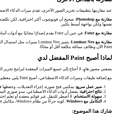
عند مقارنتها بتطبيقات تحرير الصور الأخرى، تقدم ميزات الذكاء الاصطناعي في Paint توازنًا بين ا
مقارنة مع Photoshop
نفسها ولكن بواجهة أبسط بكثير.
مقارنة مع Fotor
: في حين أن Fotor يقدم إصدارًا مجانيًا مع أدوات أساسية، إلا أنه يفتقر إلى الأدوات المتقدمة مقارنة بالخيارات الأخرى. .
مقارنة مع Luminar Neo
Paint الآن وظائف مماثلة بتكلفة أقل أو مجانًا.
لماذا أصبح Paint المفضل لدي
بصفتي مصور هاوٍ، لا أحتاج إلى جميع الميزات المعقدة لبرامج تحرير ا
مع إضافة طبقات وميزات الذكاء الاصطناعي، أصبح Paint يلبي معظم احتياجاتي:
سير عمل سريع
: يمكنني فتح صورة، إجراء التعديلات، وحفظها 
نتائج احترافية
: بفضل أدوات الذكاء الاصطناعي، تبدو صوري المح
سهولة الاستخدام
: لا أضطر للتنقل عبر قوائم معقدة أو تعلم اخت
التكامل مع Windows
: كونه جزءًا من نظام Windows، يتكامل Paint بسلاسة مع تطبيقاتي الأخرى.
شارك هذا الموضوع: