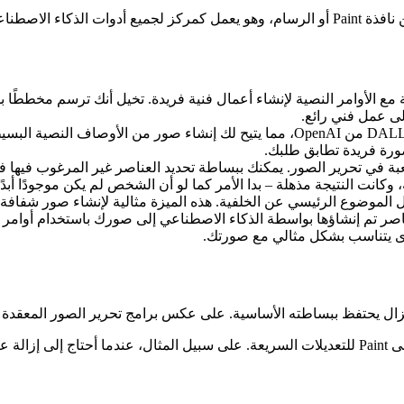
أضافت مايكروسوفت زر Copilot مخصص في الزاوية اليمنى العليا من نافذة Paint أو الرسام، وهو
 مع الأوامر النصية لإنشاء أعمال فنية فريدة. تخيل أنك ترسم مخططًا
ى عمل فني رائع.
: تعتمد هذه الأداة على نموذج DALL-E من OpenAI، مما يتيح لك إنشاء ص
صورة فريدة تطابق طلبك.
للعبة في تحرير الصور. يمكنك ببساطة تحديد العناصر غير المرغوب فيها
انت النتيجة مذهلة – بدا الأمر كما لو أن الشخص لم يكن موجودًا أبدًا
ل الموضوع الرئيسي عن الخلفية. هذه الميزة مثالية لإنشاء صور شفاف
ناصر تم إنشاؤها بواسطة الذكاء الاصطناعي إلى صورك باستخدام أوامر
وى يتناسب بشكل مثالي مع صورتك.
كنت أستخدم Photoshop لسنوات، لكنني وجدت نفسي أنتقل تدريجياً إلى Paint للتعديلات السريعة. عل