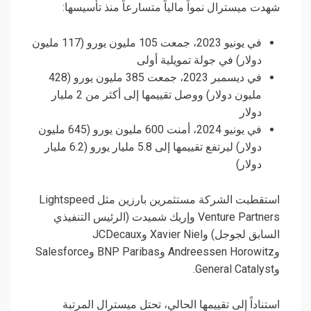
شهدت ميسترال نمواً مالياً متسارعاً منذ تأسيسها:
في يونيو 2023، جمعت 105 مليون يورو (117 مليون
دولار) في جولة تمويلية أولى
في ديسمبر 2023، جمعت 385 مليون يورو (428
مليون دولار) ووصل تقييمها إلى أكثر من 2 مليار
دولار
في يونيو 2024، أمنت 600 مليون يورو (645 مليون
دولار) ليرتفع تقييمها إلى 5.8 مليار يورو (6.2 مليار
دولار)
استقطبت الشركة مستثمرين بارزين مثل Lightspeed
Venture Partners وإريك شميدت (الرئيس التنفيذي
السابق لجوجل) وXavier Niel وJCDecaux
وAndreessen Horowitz وBNP Paribas وSalesforce
وGeneral Catalyst.
استناداً إلى تقييمها الحالي، تحتل ميسترال المرتبة