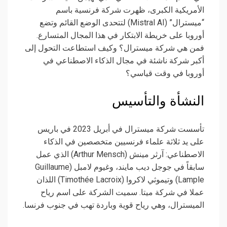
الأمريكية الكبرى، ظهرت شركة فرنسية باسم
“ميسترال” (Mistral AI) لتتحدى الوضع القائم وتضع
أوروبا على خريطة الابتكار في هذا المجال المتسارع.
فمن هي شركة ميسترال؟ وكيف استطاعت التحول إلى
أكبر شركة ناشئة في مجال الذكاء الاصطناعي في
أوروبا في وقت قياسي؟
النشأة والتأسيس
تأسست شركة ميسترال في أبريل 2023 في باريس
على يد ثلاثة علماء فرنسيين متخصصين في الذكاء
الاصطناعي: آرثر مينش (Arthur Mensch) الذي عمل
سابقاً في جوجل ديب مايند، وغيوم لامبل (Guillaume
Lample) وتيموثي لاكروا (Timothée Lacroix) اللذان
عملا في شركة ميتا. سميت الشركة على اسم رياح
الميسترال، وهي رياح قوية وباردة تهب في جنوب فرنسا.