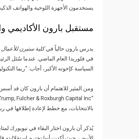
يستخدمون الأجهزة اللوحية والهواتف الذكية
مستقبل بارون الأكاديمي وا
يدرس بارون حالياً في
كلية ستيرن للأعمال
ف
في فلوريدا العام الماضي. عندما سُئل الرئي
السياسة كإخوته الأكبر، أجاب: “ربما التكنولو
ومن المثير للاهتمام أن بارون كان قد أس
بالانتخابات، مع خطط لإعادة إطلاقها في ربيع 025
يُذكر أن بارون اختار البقاء في نيويورك لمتاب
الأبيض، حيث أكدت أنها تحترم استقلاليته قا