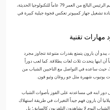
تساءل العديد من المستخدمين عن مدى فهم الرئيس البالغ من العمر 79 عاماً للتكنولوجيا الحديثة،
ادة تشغيل جهاز كمبيوتر تعكس فجوة جيلية كبيرة في
 مهارات تقنية
يبدو أن بارون يتمتع بقدرات متنوعة تتجاوز مجرد
 أن ابنها يتحدث ثلاث لغات بطلاقة. كما لعب دوراً
محورياً في حملة والده الانتخابية لعام 2024، حيث ساعده في التواصل مع الناخبين الشباب من
 يوتيوب شهيرة مثل جو روغان وثيو فون.
ى دور ابنه في مساعدته على الفوز بأصوات الشباب
 ميلانيا أن بارون فهم جيداً التغيرات في طريقة استهلاك
 الشباب اليوم لا يشاهدون التلفزيون كالسابق؛ بل