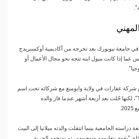
”.
لمهني
ي جامعة نيويورك بعد تخرجه من أكاديمية أوكسبريدج
س عما إذا كانت ميول ابنه تتجه نحو مجال الأعمال أو
جيا”.
س شركة عقارات في ولاية وايومنغ مع شركائه تحت اسم
“Trump, Fulcher & Roxburgh Capital Inc”، لكنها حُلت بعد أربعة أشهر عندما فاز والده
2.
عة دراسته الجامعية بينما انتقلت والدته ميلانيا إلى البيت
ئلة: “نقوم بتعليمهم وتوجيههم، ثم نمنحهم الحرية