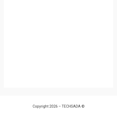
TECHSADA
© Copyright 2026 –
Allium Theme by
TemplateLens
⋅
Powered by
WordPress