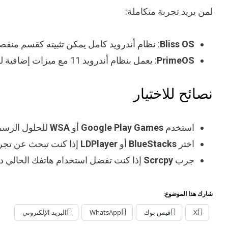
لمن يريد تجربة متكاملة:
Bliss OS
: نظام أندرويد كامل يمكن تثبيته كقسم من
PrimeOS
: يعمل بنظام أندرويد 11 مع ميزات إضافية للاعبين
نصائح للاختيار
استخدم
Google Play Games
أو
WSA
للحلول الرسم
اختر
BlueStacks
أو
LDPlayer
إذا كنت تبحث عن تجرب
جرب
Scrcpy
إذا كنت تفضل استخدام هاتفك الحالي دو
شارك هذا الموضوع:
X
فيس بوك
WhatsApp
البريد الإلكتروني