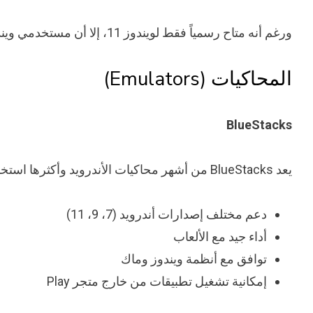
ورغم أنه متاح رسمياً فقط لويندوز 11، إلا أن مستخدمي ويندوز 10 يمكنهم تثبيته من خلال نص برمجي خاص، كما ورد في إحدى المشاركات على Reddit.
المحاكيات (Emulators)
BlueStacks
يعد BlueStacks من أشهر محاكيات الأندرويد وأكثرها استخداماً. يوفر:
دعم مختلف إصدارات أندرويد (7، 9، 11)
أداء جيد مع الألعاب
توافق مع أنظمة ويندوز وماك
إمكانية تشغيل تطبيقات من خارج متجر Play