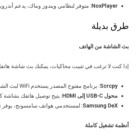
NoxPlayer
: متوفر لنظامي ويندوز وماك، يدعم أندرويد 9 (مستقر) أو 12 (تجريب
طرق بديلة
بث الشاشة من الهاتف
إذا كنت لا ترغب في تثبيت محاكيات، يمكنك بث شاشة هاتفك 
Scrcpy
: برنامج مفتوح المصدر يستخدم WiFi لبث الشاشة
محول USB-C إلى HDMI
: يتيح توصيل هاتفك بشاشة ك
Samsung DeX
: لمستخدمي هواتف سامسونج، يوفر 
أنظمة تشغيل كاملة