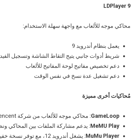
LDPlayer 9
محاكي موجه للألعاب مع واجهة سهلة الاستخدام:
يعمل بنظام أندرويد 9
شريط أدوات جانبي يتيح التقاط الشاشة وتسجيل الفيدي
دعم تخصيص مفاتيح لوحة المفاتيح للألعاب
دعم تشغيل عدة نسخ في نفس الوقت
مُحاكيات أخرى مميزة
GameLoop
: محاكي موجه للألعاب من شركة Tencent، مثالي لألعاب مثل PUBG Mobile
MeMU Play
: يدعم مشاركة الملفات بين المحاكي ونظ
MuMu Player
: يشغل أندرويد 12، مع توفر نسخة خفيفة للأجهزة منخفضة المواصفات