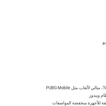
و
ام ويندوز