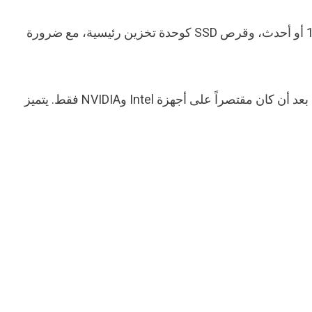
يعد هذا الحل الرسمي من جوجل الخيار الأمثل لتشغيل ألعاب الأندرويد على أجهزة الكمبيوتر. يتطلب التطبيق نظام ويندوز 10 أو أحدث، وقرص SSD كوحدة تخزين رئيسية، مع ضرورة
أعلنت جوجل مؤخراً في مارس 2025 عن توسيع دعم التطبيق ليشمل أجهزة الكمبيوتر المزودة بمعالجات ورسوميات AMD، بعد أن كان مقتصراً على أجهزة Intel وNVIDIA فقط. يتميز