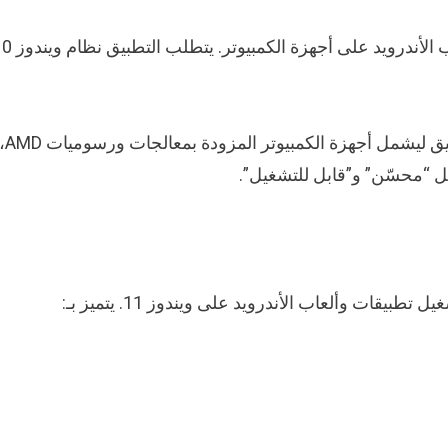
ثل “محسّن” و”قابل للتشغيل”.
ت وألعاب الأندرويد على ويندوز 11. يتميز بـ: