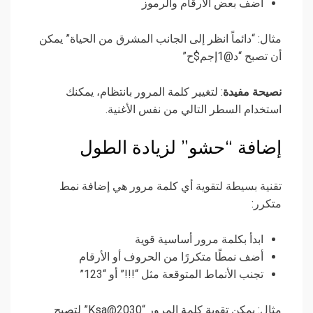
أضف بعض الأرقام والرموز
مثال: “دائماً انظر إلى الجانب المشرق من الحياة” يمكن
أن تصبح “د@1إجم$ح”
نصيحة مفيدة
: لتغيير كلمة المرور بانتظام، يمكنك
استخدام السطر التالي من نفس الأغنية.
إضافة “حشو” لزيادة الطول
تقنية بسيطة لتقوية أي كلمة مرور هي إضافة نمط
متكرر:
ابدأ بكلمة مرور أساسية قوية
أضف نمطًا متكررًا من الحروف أو الأرقام
تجنب الأنماط المتوقعة مثل “!!!” أو “123”
مثال: يمكن تقوية كلمة المرور “Ksa@2030” لتصبح