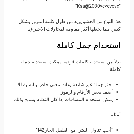
“Ksa@2030vcvcvcvc”
هذا النوع من الحشو يزيد من طول كلمة المرور بشكل
كبير، مما يجعلها أكثر مقاومة لمحاولات الاختراق.
استخدام جمل كاملة
بدلاً من استخدام كلمات فردية، يمكنك استخدام جملة
كاملة:
اختر جملة غير شائعة وذات معنى خاص بالنسبة لك
أضف بعض الأرقام والرموز
يمكن استخدام المسافات إذا كان النظام يسمح بذلك
أمثلة:
“أحب-تناول-البيتزا-مع-الفلفل-الحار42!”