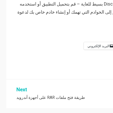
وبالنسبة للمبتدئين، فإن البدء باستخدام Discord بسيط للغاية – قم بتحميل التطبيق أو استخدمه
م إلى الخوادم التي تهمك أو إنشاء خادم خاص بك لدعوة
البريد الإلكتروني
Next
طريقة فتح ملفات RAR على أجهزة أندرويد