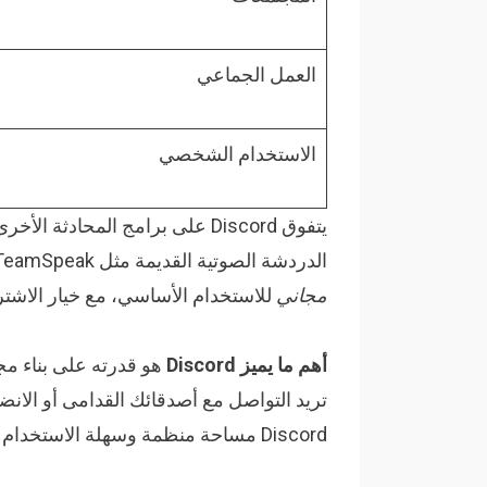
العمل الجماعي
الاستخدام الشخصي
يتفوق Discord على برامج المحادثة الأخرى بعدة طرق. فهو
الدردشة الصوتية القديمة مثل TeamSpeak وVentrilo التي كانت تتطلب إعداداً معقداً. كما أنه
مجاني
للاستخدام الأساسي، مع خيار الاشتراك في خدمة Nitro للح
أهم ما يميز Discord
هو قدرته على بناء م
تريد التواصل مع أصدقائك القدامى أو الانض
Discord مساحة منظمة وسهلة الاستخدام للتواصل بطرق متنوعة.