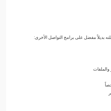
والملفات
ر