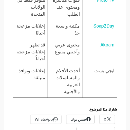
Pluto TV
قنوات مباشرة
متوفر فقط في
ومحتوى عند
الولايات
الطلب
المتحدة
Soap2Day
مكتبة واسعة
إعلانات مزعجة
جدًا
أحيانًا
Akoam
محتوى عربي
قد تظهر
وأجنبي متنوع
إعلانات مزعجة
أحياناً
ايجي بست
أحدث الأفلام
إعلانات ونوافذ
والمسلسلات
منبثقة
العربية
والأجنبية
شارك هذا الموضوع:
X
فيس بوك
WhatsApp