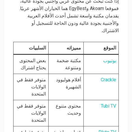
إذا كنت تبحث عن محتوى عربي وأجنبي بجودة عالية،
فموقعا Akoam وEgyBest هما الخياران الأشهر عربيًا.
يقدمان مكتبة واسعة تشمل أحدث الأفلام العربية
والأجنبية بجودة عالية ودون الحاجة للتسجيل أو
الاشتراك.
الموقع
مميزاته
السلبيات
يوتيوب
مكتبة ضخمة
بعض المحتوى
ومتنوعة
يحتاج اشتراك
Crackle
أفلام هوليوود
متوفر فقط في
الشهيرة
الولايات
المتحدة
Tubi TV
محتوى متنوع
متوفر فقط في
وحديث
الولايات
المتحدة