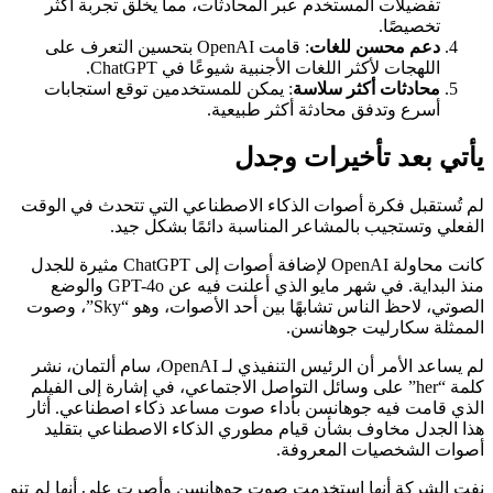
تفضيلات المستخدم عبر المحادثات، مما يخلق تجربة أكثر
تخصيصًا.
دعم محسن للغات
: قامت OpenAI بتحسين التعرف على
اللهجات لأكثر اللغات الأجنبية شيوعًا في ChatGPT.
محادثات أكثر سلاسة
: يمكن للمستخدمين توقع استجابات
أسرع وتدفق محادثة أكثر طبيعية.
يأتي بعد تأخيرات وجدل
لم تُستقبل فكرة أصوات الذكاء الاصطناعي التي تتحدث في الوقت
الفعلي وتستجيب بالمشاعر المناسبة دائمًا بشكل جيد.
كانت محاولة OpenAI لإضافة أصوات إلى ChatGPT مثيرة للجدل
منذ البداية. في شهر مايو الذي أعلنت فيه عن GPT-4o والوضع
الصوتي، لاحظ الناس تشابهًا بين أحد الأصوات، وهو “Sky”، وصوت
الممثلة سكارليت جوهانسن.
لم يساعد الأمر أن الرئيس التنفيذي لـ OpenAI، سام ألتمان، نشر
كلمة “her” على وسائل التواصل الاجتماعي، في إشارة إلى الفيلم
الذي قامت فيه جوهانسن بأداء صوت مساعد ذكاء اصطناعي. أثار
هذا الجدل مخاوف بشأن قيام مطوري الذكاء الاصطناعي بتقليد
أصوات الشخصيات المعروفة.
نفت الشركة أنها استخدمت صوت جوهانسن وأصرت على أنها لم تنوِ