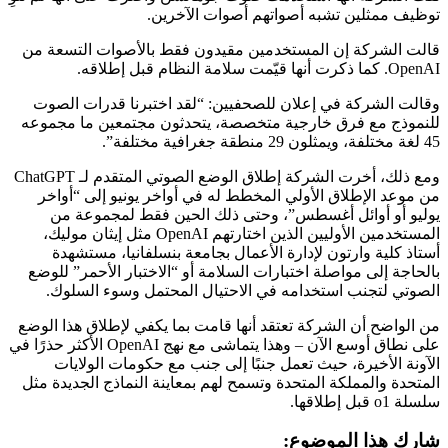
توظيف ممثلين تشبه أصواتهم أصوات الآخرين.
قالت الشركة إن المستخدمين مقيدون فقط بالأصوات التسعة من
OpenAI. كما ذكرت أنها قيّمت سلامة النظام قبل إطلاقه.
وقالت الشركة في إعلان للصحفيين: “لقد اختبرنا قدرات الصوت
للنموذج مع فرق خارجية متخصصة، يتحدثون مجتمعين ما مجموعه
45 لغة مختلفة، ويمثلون 29 منطقة جغرافية مختلفة”.
ومع ذلك، أخرت الشركة إطلاق الوضع الصوتي المتقدم لـ ChatGPT
من موعد الإطلاق الأولي المخطط له في أواخر يونيو إلى “أواخر
يوليو أو أوائل أغسطس”، وحتى ذلك الحين فقط لمجموعة من
المستخدمين الأوليين الذين اختارتهم OpenAI مثل إيثان موليك،
أستاذ كلية وارتون لإدارة الأعمال بجامعة بنسلفانيا، مستشهدة
بالحاجة إلى مواصلة اختبارات السلامة أو “الاختبار الأحمر” للوضع
الصوتي لتجنب استخدامه في الاحتيال المحتمل وسوء السلوك.
من الواضح أن الشركة تعتقد أنها قامت بما يكفي لإطلاق هذا الوضع
على نطاق أوسع الآن – وهذا يتماشى مع نهج OpenAI الأكثر حذرًا في
الآونة الأخيرة، حيث تعمل جنبًا إلى جنب مع حكومات الولايات
المتحدة والمملكة المتحدة وتسمح لهم بمعاينة النماذج الجديدة مثل
سلسلة o1 قبل إطلاقها.
شارك هذا الموضوع: