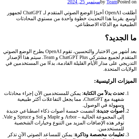
Posted on
Team
by
سبتمبر 25, 2024
أطلقت OpenAI أخيرًا الوضع الصوتي المتقدم لـ ChatGPT لجمهور
أوسع. يقربنا هذا التحديث خطوة واحدة من مستوي المحادثات
الطبيعية مع الذكاء الاصطناعي.
ما الجديد؟
بعد أشهر من الاختبار والتحسين، تقوم OpenAI بطرح الوضع الصوتي
المتقدم لجميع مشتركي ChatGPT Plus و Team. سيتم هذا الإصدار
التدريجي على مدار الأيام القليلة القادمة، بدءًا من المستخدمين في
الولايات المتحدة.
الميزات الرئيسية:
تحدث بدلاً من الكتابة
: يمكن للمستخدمين الآن إجراء محادثات
شفهية مع ChatGPT، مما يجعل التفاعلات أكثر طبيعية
وسهولة في الوصول.
أصوات جديدة
: انضمت خمسة أصوات ذكاء اصطناعي جديدة
إلى المجموعة الحالية – Arbor و Maple و Sol و Spruce و Vale.
توفر هذه الإضافات المزيد من التنوع وخيارات الشخصية
للمستخدمين.
تعليمات مخصصة وذاكرة
: يمكن للمساعد الصوتي الآن تذكر