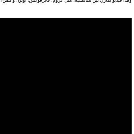
وهذا فيديو يقارن بين منافسيه، مثل كروم، فايرفوكس، أوبرا، والبفن؟ ي