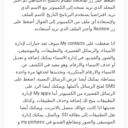
أضغط على زر Backup للقيام بالنسخ الاحتياطي ثم أختر
المجلد الذي تريد نسخه إلى الكميبوتر مع الاسم الذي
تريد. افتراضيا يستخدم البرنامج التاريخ كاسم للملف.
ولإستعادة أي ملف من الكمبيوتر إلى الجوال أضغط على
زر Restore وأختر الملف الذي تريد أستعادته.
اذا ضغطت على My contacts سوف تجد خيارات لإدارة
الأسماء، والرسائل القصيرة، والتطبيقات، والموسيقى،
والصور والفيديو، في إدارة الاسماء يمكنك إضافة و تعديل
أو حذف الاسماء والارقام. وهو مفيد في الكشف عن
الاسماء والارقام المتكررة، وتحديدها لحذفها مرة واحدة
ببساطة. يمكنك أيضا عرض الرسائل النصية، اضغط على
SMS لفتح الرسائل بأكملها. ويمكنك أيضا الرد على
الرسائل القصيرة من الكمبيوتر. أما My apps لإدارة
التطبيقات يتيح لك إضافة وحذف التطبيقات. وكذلك
تحديثها اذا كانت جوالك متصل بالانترنت. ويمكنك أيضا
نقل التطبيقات إلى بطاقة SD. وبالمثل، يمكنك إدارة
الموسيقى والصور ومقاطع الفيديو في my pictures و