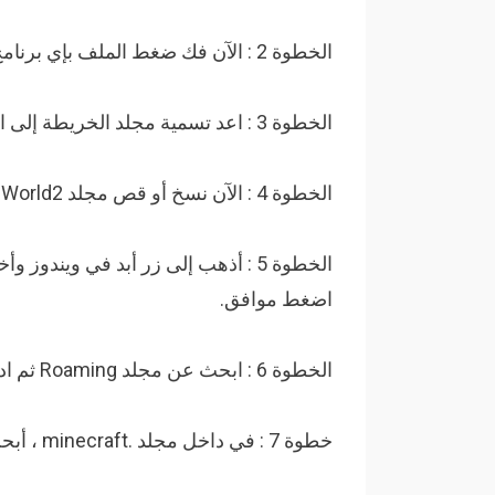
الخطوة 2 : الآن فك ضغط الملف بإي برنامج مثل WinRAR.
الخطوة 3 : اعد تسمية مجلد الخريطة إلى اي اسم مناسب مثل World2.
الخطوة 4 : الآن نسخ أو قص مجلد World2.
اضغط موافق.
الخطوة 6 : ابحث عن مجلد Roaming ثم ادخله وابحث عن مجلد .minecraft.
خطوة 7 : في داخل مجلد .minecraft ، أبحث عن مجلد saves وإلصق مجلد World2 داخله.