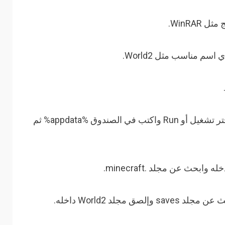
الخطوة 5 : أذهب إلى زر أبد في ويندوز وأختر تشغيل أو Run واكتب في الصندوق %appdata% ثم