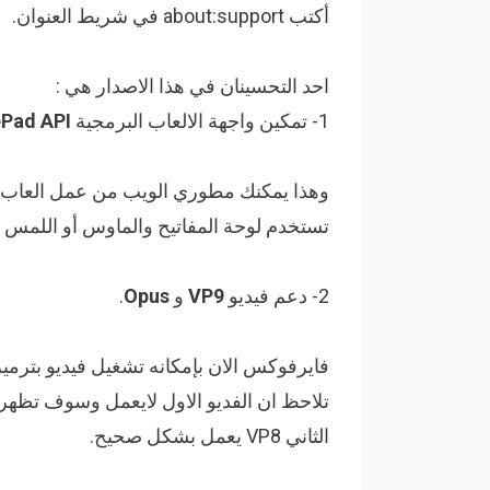
أكتب about:support في شريط العنوان.
احد التحسينان في هذا الاصدار هي :
1- تمكين واجهة الالعاب البرمجية
Pad API
وهذا يمكنك مطوري الويب من عمل العاب 
تستخدم لوحة المفاتيح والماوس أو اللمس لل
2- دعم فيديو
VP9
و
Opus
.
فايرفوكس الان بإمكانه تشغيل فيديو بترميز VP9. اذا فتح
تلاحظ ان الفديو الاول لايعمل وسوف تظهر لك
الثاني VP8 يعمل بشكل صحيح.