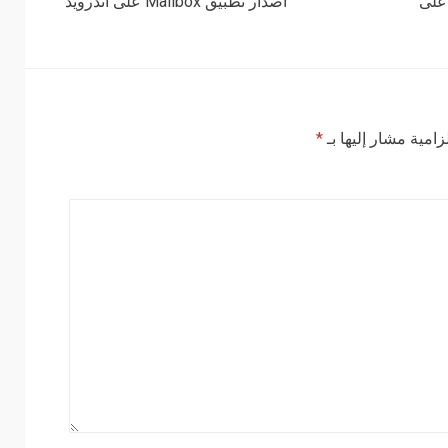
اسبوع على
اصدار تطبيق Mailbox على أندرويد
زامية مشار إليها بـ
*