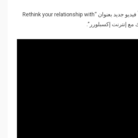
وبهذه المناسبة اصدرت مايكروسوفت أيضاً فيديو جديد بعنوان “Rethink your relationship with