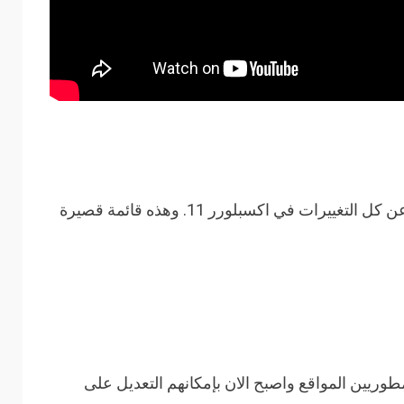
تفاصيل عن كل التغييرات في اكسبلورر 11. وهذه قائمة قصيرة
Improvements to the Debu لمطوريين المواقع واصبح الان بإمكانهم التعديل على