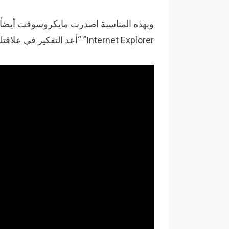
Internet Explorer” “أعد التفكير في علاقتك مع إنترنت إكسبلورر”.