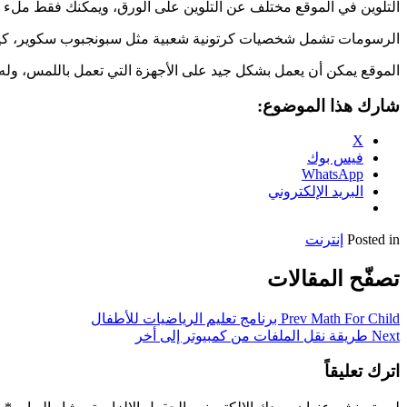
التلوين في الموقع مختلف عن التلوين على الورق، ويمكنك فقط ملء من
الرسومات تشمل شخصيات كرتونية شعبية مثل سبونجبوب سكوير، كيتي أو ديزني ، ورسومات أخرى لط
الموقع يمكن أن يعمل بشكل جيد على الأجهزة التي تعمل باللمس، وله صفحة خاصة لجهاز الاي
شارك هذا الموضوع:
X
فيس بوك
WhatsApp
البريد الإلكتروني
Posted in
إنترنت
تصفّح المقالات
Math For Child برنامج تعليم الرياضيات للأطفال
Prev
Next
طريقة نقل الملفات من كمبيوتر إلى أخر
اترك تعليقاً