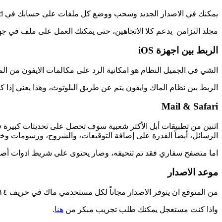
يمكنك في الاصدار الجديد وسحب ووضع كل ملفات على حسابك في iCloud بسهولة ومزامنتها مع اجهزة IOS التي عندك في نفس الوقت.
مجلد التزامن يدعم كلا الاتجاهين، حتى يمكنك العمل على ملف في جهاز
الربط بين اجهزة iOS
الشي في الجميل النظام هو امكانية الرد على مكالمات الايفون من ا
الربط بين نظام الماك وايفون يتم عن طريق البلوتوث، وهذا يعني إذا
Mail & Safari
الرسائل، أيضاً القدرة على إضافة التوقيعات، والشروح، ورسومات وخط
اما متصفح سفاري فقد تم تنحيفه، وصار يحتوى على شريط ادوات أصغر
موعد الاصدار
من المتوقع ان يتوفر الاصدار مجاناً لكل مستخدمي ماك في خريف ٢٠١٤.
واذا كنت مستعجل يمكنك طلب تجريب مبكر من
هنا
.