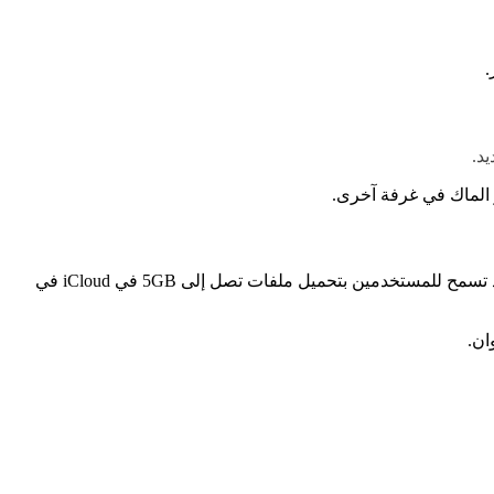
.
ز الماك في غرفة آخرى.
اثنين من تطبيقات أبل الأكثر شعبية سوف تحصل على تحديثات كبيرة في يوسمايت، تطبيق البريد حصل على ميزة جديدة تسمى إسقاط البريد تسمح للمستخدمين بتحميل ملفات تصل إلى 5GB في iCloud في
ان.