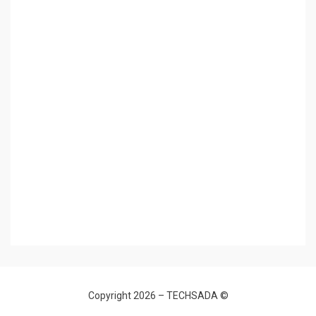
TECHSADA
© Copyright 2026 –
Allium Theme by
TemplateLens
⋅
Powered by
WordPress