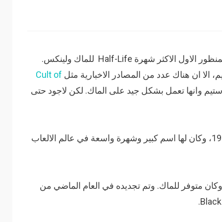
15 سنة بعد الاصدار الاول، تم اصدار لعبة المنظور الاول الاكثر شهرة Half-Life للماك ولينكس.
، الا ان هناك عدد من المصادر الاخبارية مثل
Cult of
 ستيم وانها تعمل بشكل جيد على الماك. لكن لاجود حتى
اول سلسلة من Half-Life اصدرت سنة 1998، وكان لها اسم كبير وشهرة واسعة في عالم الالعاب
وكان متوفر للماك. وتم تجديده في العام الماضي من