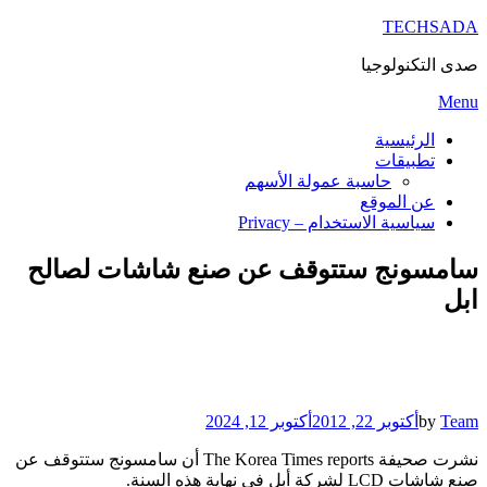
TECHSADA
صدى التكنولوجيا
Skip
Menu
to
content
الرئيسية
تطبيقات
حاسبة عمولة الأسهم
عن الموقع
سياسية الاستخدام – Privacy
سامسونج ستتوقف عن صنع شاشات لصالح
ابل
Posted
Team
by
أكتوبر 22, 2012
أكتوبر 12, 2024
on
نشرت صحيفة The Korea Times reports أن سامسونج ستتوقف عن
صنع شاشات LCD لشركة أبل في نهاية هذه السنة.