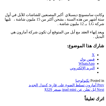
وكانت سامسونج ديسبلاي أكبر المصنعين للشاشات للآبل في أول
ستة أشهر من هذه السنة ، بشحن أكثر من 15 مليون شاشة ، تليها
شركة LG بـ 12 مليون شاشة .
ويعد إنهاء العقد مع أبل من المتوقع أن تكون شركة أمازون هي
البديل .
شارك هذا الموضوع:
X
فيس بوك
WhatsApp
البريد الإلكتروني
Posted in
تكنولوجيا
تصفّح
Prev
أمازون تسلط الضوء على قارئ كيندل الجديد
Next
ابل تعلن عن ipad mini بسعر 329$
المقالات
اترك تعليقاً