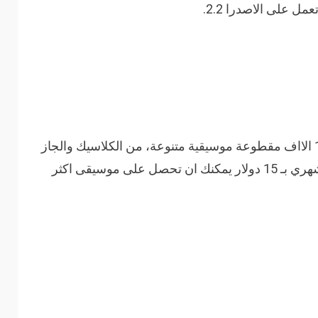
– موقع يحتوى على حوالي 10 الااف مقطوعة موسيقية متنوعة، من الكلاسيك والجاز
الى اليكترو والهيب هوب. ومع الاشتراك الشهري بـ 15 دولار يمكنك ان تحصل على موسيقى اكثر