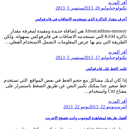
أقر المزيد
Posted
تكنولوجيا
يوليو 26, 2013
سبتمبر 5, 2013
on
أعرف مقدار الذاكرة الذي تستخدمه الاضافات في فايرفوكس
About:addons-memory هي إضافاة جديدة ومفيدة لمعرفة مقدار
ذاكرة RAM التي تستخدمه الاضافات في فايرفوكس بسهولة. ولكن
الطريقة التي يتم بها عرض المعلومات لاتشمل الاستخدام الفعلي…
أقر المزيد
Posted
تكنولوجيا
يوليو 17, 2013
سبتمبر 5, 2013
on
تكبير الخط على فايرفوكس
إذا كان لديك مشاكل مع حجم الخط في بعض المواقع التي تستخدم
خط صغير جدا يمكنك تكبير النص عن طريق الضغط باستمرار على
مفتاح Ctrl واستخدام…
أقر المزيد
Posted
إنترنت
يونيو 22, 2013
يونيو 22, 2013
on
أفضل طريقة لمشاهدة اليوتيوب وانت تتصفح الانترنت